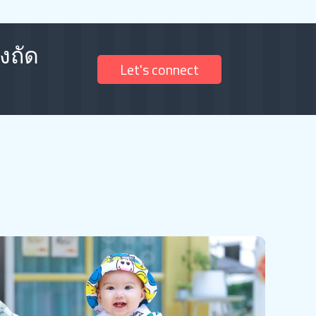
้งถัด
Let's connect