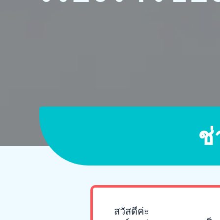
ช
สวัสดีค่ะ