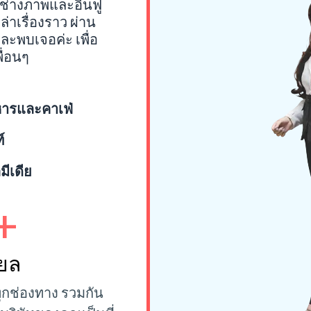
ช่างภาพและอินฟู
่าเรื่องราว ผ่าน
ละพบเจอค่ะ เพื่อ
ื่อนๆ
หารและคาเฟ่
์
ีเดีย
+
ียล
ทุกช่องทาง รวมกัน